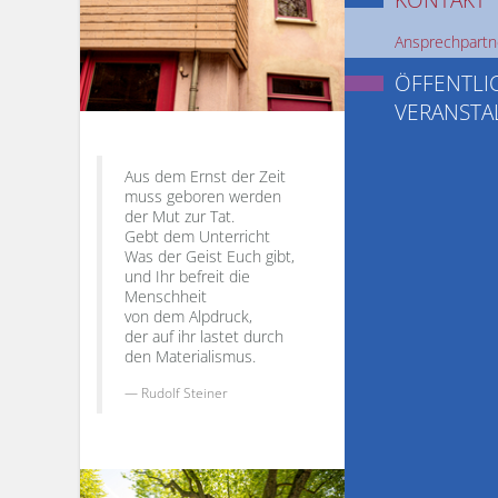
Ansprechpartn
ÖFFENTLI
VERANST
Aus dem Ernst der Zeit
muss geboren werden
der Mut zur Tat.
Gebt dem Unterricht
Was der Geist Euch gibt,
und Ihr befreit die
Menschheit
von dem Alpdruck,
der auf ihr lastet durch
den Materialismus.
Rudolf Steiner